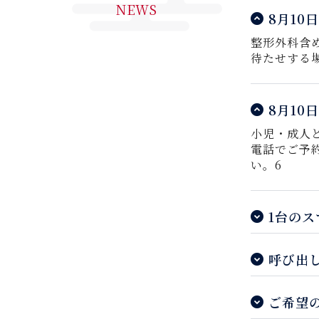
NEWS
8月10
整形外科含
待たせする
8月10
小児・成人
電話でご予
い。6
1台の
呼び出
ご希望