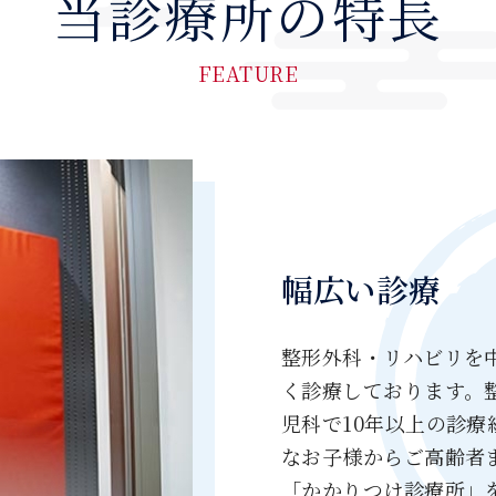
当診療所の特長
FEATURE
幅広い診療
整形外科・リハビリを
く診療しております。
児科で10年以上の診
なお子様からご高齢者
「かかりつけ診療所」