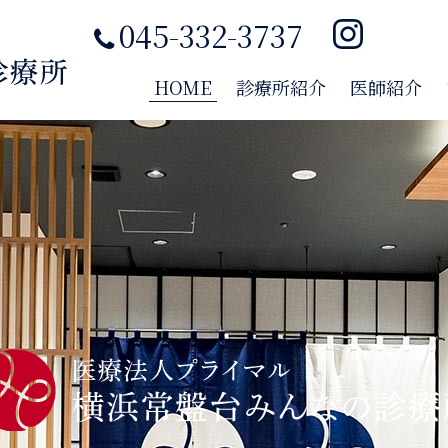
045-332-3737
横浜常盤台みんなの診療所｜保土ヶ谷区 整形外科 小児科 和田町駅
HOME
診療所紹介
医師紹介