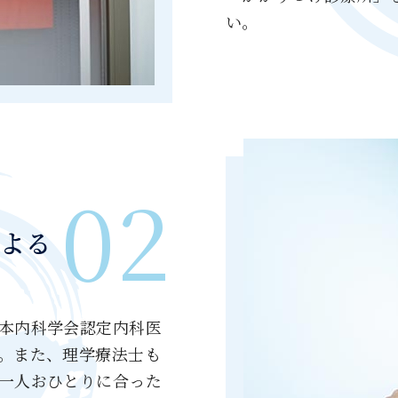
い。
02
よる
本内科学会認定内科医
。また、理学療法士も
一人おひとりに合った